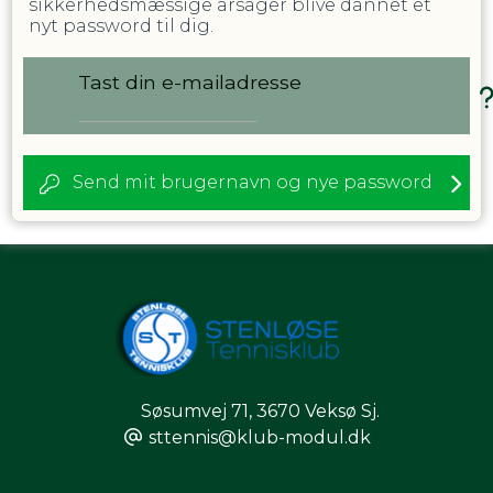
sikkerhedsmæssige årsager blive dannet et
nyt password til dig.
Tast din e-mailadresse
Send mit brugernavn og nye password
Søsumvej 71
,
3670 Veksø Sj.
sttennis@klub-modul.dk