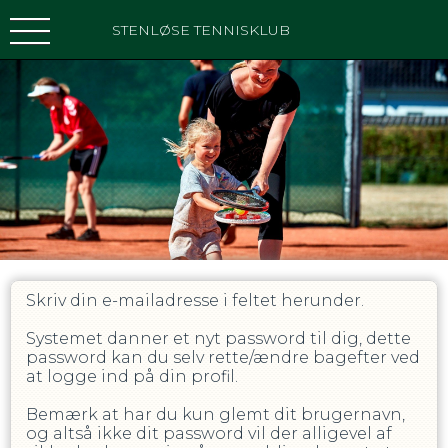
STENLØSE TENNISKLUB
Skriv din e-mailadresse i feltet herunder.
Systemet danner et nyt password til dig, dette
password kan du selv rette/ændre bagefter ved
at logge ind på din profil.
Bemærk at har du kun glemt dit brugernavn,
og altså ikke dit password vil der alligevel af